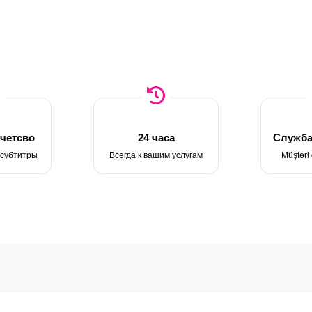
четсво
24 часа
Служба
 субтитры
Всегда к вашим услугам
Müştəri 