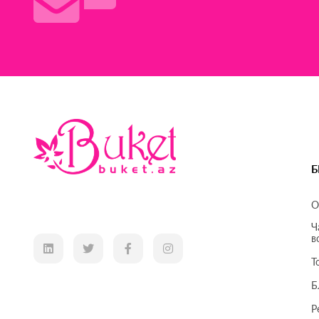
Б
О
Ч
в
Т
Б
Р