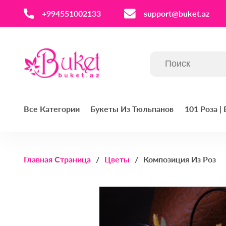
‪+994551002133‬
support@buket.az
Все Категории
Букеты Из Тюльпанов
101 Роза |
Главная Страница
Цветы
Композиция Из Роз