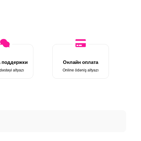
 поддержки
Онлайн оплата
dəstəyi altyazı
Online ödəniş altyazı