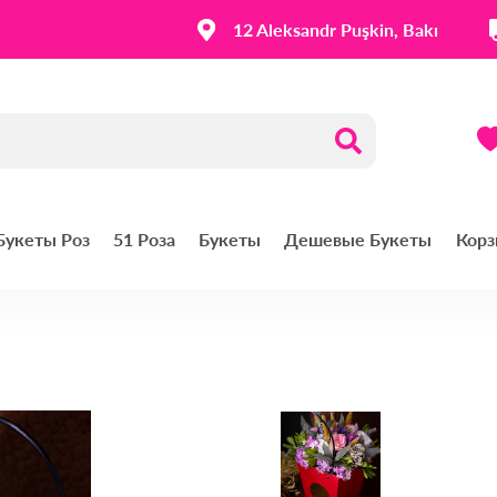
12 Aleksandr Puşkin, Bakı
 Букеты Роз
51 Роза
Букеты
Дешевые Букеты
Корз