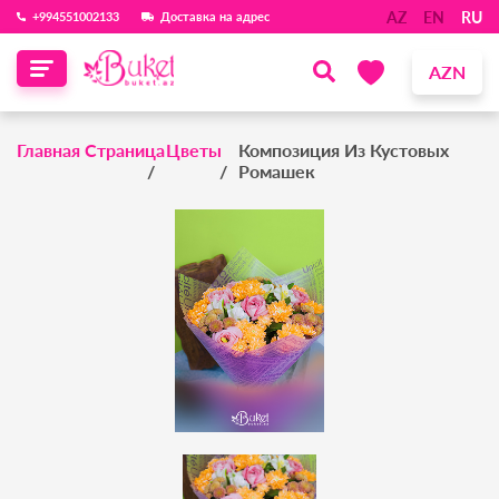
AZ
EN
RU
‪+994551002133‬
Доставка на адрес
AZN
Главная Страница
Цветы
Композиция Из Кустовых
Ромашек