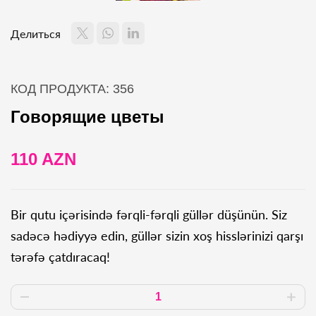
Делиться
КОД ПРОДУКТА: 356
Говорящие цветы
110 AZN
Bir qutu içərisində fərqli-fərqli güllər düşünün. Siz
sadəcə hədiyyə edin, güllər sizin xoş hisslərinizi qarşı
tərəfə çatdıracaq!