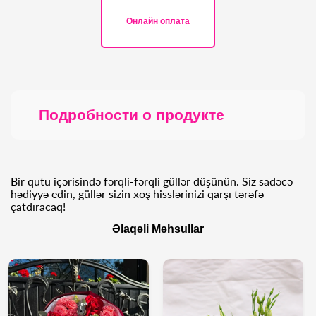
Онлайн оплата
Подробности о продукте
Bir qutu içərisində fərqli-fərqli güllər düşünün. Siz sadəcə
hədiyyə edin, güllər sizin xoş hisslərinizi qarşı tərəfə
çatdıracaq!
Əlaqəli Məhsullar