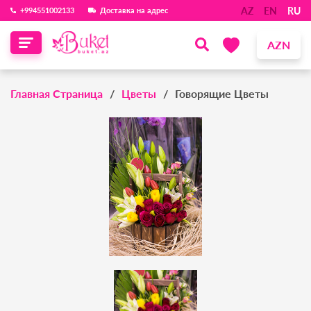
AZ
EN
RU
‪+994551002133‬
Доставка на адрес
AZN
Главная Страница
Цветы
Говорящие Цветы