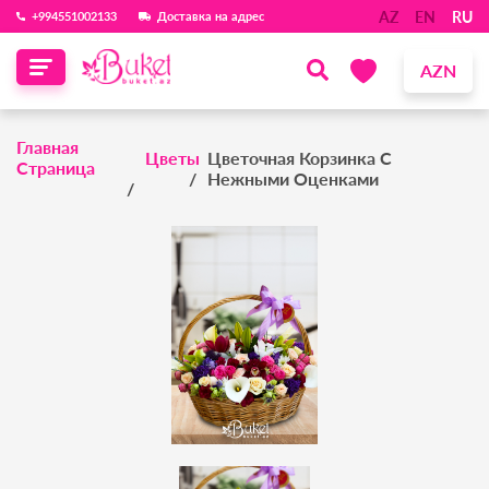
AZ
EN
RU
‪+994551002133‬
Доставка на адрес
AZN
Главная
Цветы
Цветочная Корзинка С
Страница
Нежными Оценками