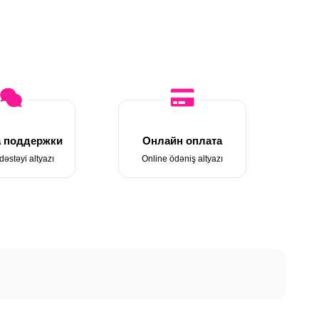
 поддержки
Онлайн оплата
dəstəyi altyazı
Online ödəniş altyazı