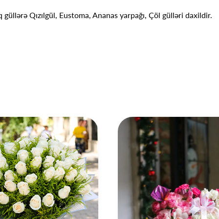
q güllərə Qızılgül, Eustoma, Ananas yarpağı, Çöl gülləri daxildir.