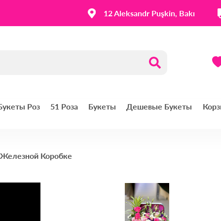
12 Aleksandr Puşkin, Bakı
 Букеты Роз
51 Роза
Букеты
Дешевые Букеты
Корз
 Железной Коробке