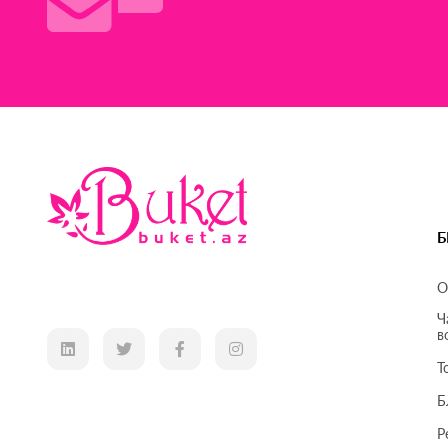
Б
О
Ч
в
Т
Б
Р