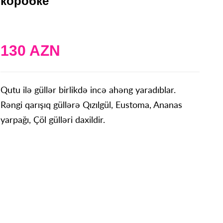
коробке
130 AZN
Qutu ilə güllər birlikdə incə ahəng yaradıblar.
Rəngi qarışıq güllərə Qızılgül, Eustoma, Ananas
yarpağı, Çöl gülləri daxildir.