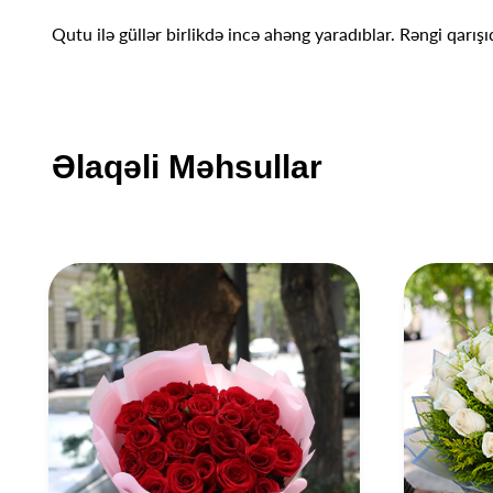
Qutu ilə güllər birlikdə incə ahəng yaradıblar. Rəngi qarışı
Əlaqəli Məhsullar