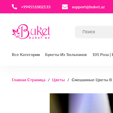
‪+994551002133‬
support@buket.az
Все Категории
Букеты Из Тюльпанов
101 Роза |
Главная Страница
Цветы
Смешанные Цветы В