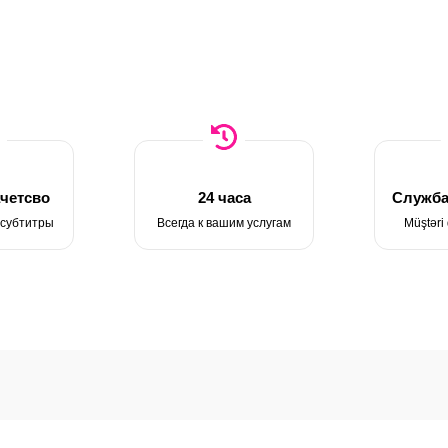
четсво
24 часа
Служба
 субтитры
Всегда к вашим услугам
Müştəri 