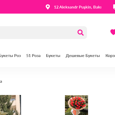
12 Aleksandr Puşkin, Bakı
 Букеты Роз
51 Роза
Букеты
Дешевые Букеты
Корз
а