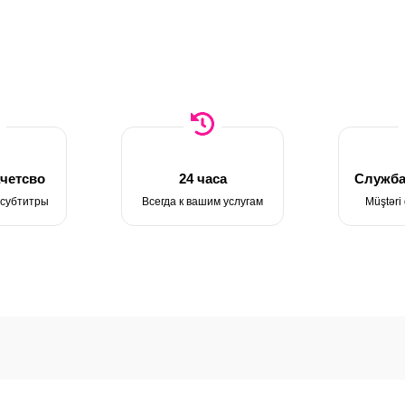
четсво
24 часа
Служба
 субтитры
Всегда к вашим услугам
Müştəri 