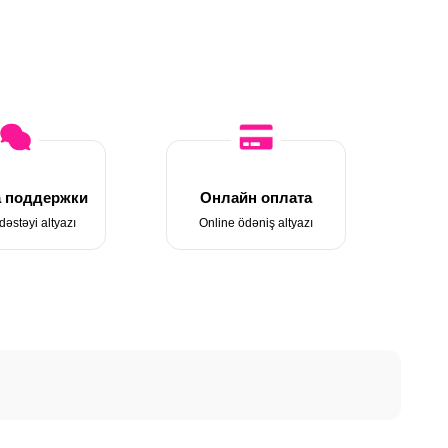
 поддержки
Онлайн оплата
dəstəyi altyazı
Online ödəniş altyazı