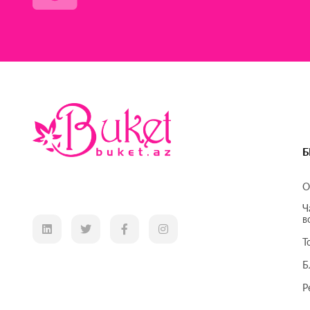
Б
О
Ч
в
Т
Б
Р