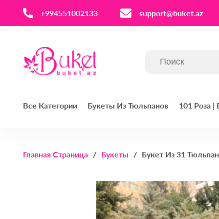
‪+994551002133‬
support@buket.az
Все Категории
Букеты Из Тюльпанов
101 Роза |
Главная Страница
Букеты
Букет Из 31 Тюльпан