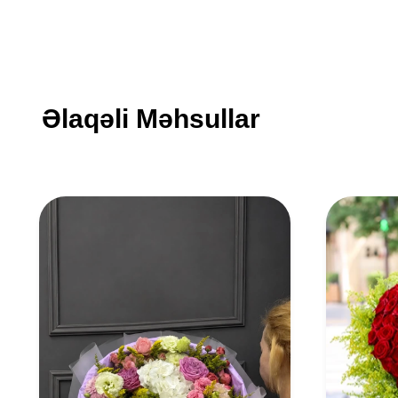
Əlaqəli Məhsullar