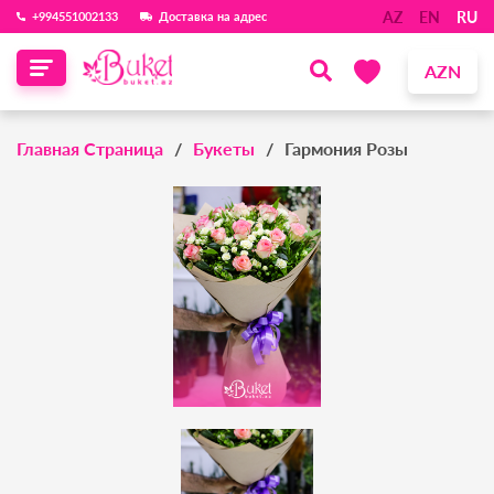
AZ
EN
RU
‪+994551002133‬
Доставка на адрес
AZN
Главная Страница
Букеты
Гармония Розы