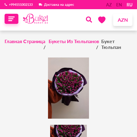
AZ
EN
RU
‪+994551002133‬
Доставка на адрес
AZN
Главная Страница
Букеты Из Тюльпанов
Букет
Тюльпан