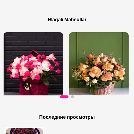
Əlaqəli Məhsullar
130 AZN
110 AZN
Цветы в коробке
Розы в корзине
Последние просмотры