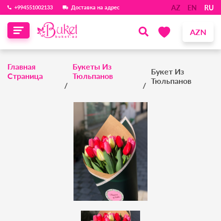
AZ
EN
RU
‪+994551002133‬
Доставка на адрес
AZN
Главная
Букеты Из
Букет Из
Страница
Тюльпанов
Тюльпанов