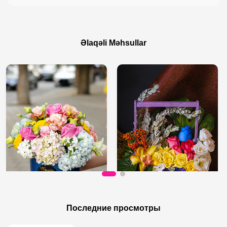
Əlaqəli Məhsullar
250 AZN
80 AZN
Гармония Счастья
Композиция из кустовых роз
Последние просмотры