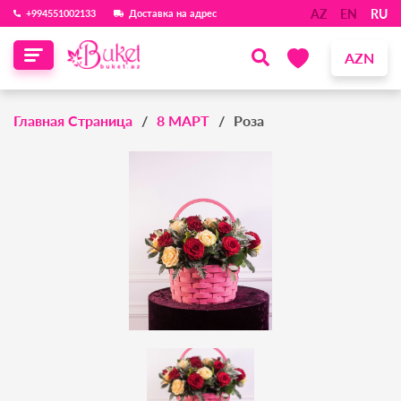
AZ
EN
RU
‪+994551002133‬
Доставка на адрес
AZN
Главная Страница
8 МАРТ
Роза