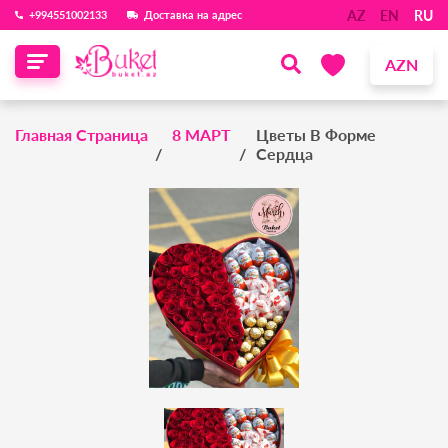
AZ
EN
RU
‪+994551002133‬
Доставка на адрес
AZN
Главная Страница
8 МАРТ
Цветы В Форме
Сердца