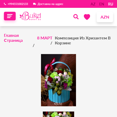
AZ
EN
RU
‪+994551002133‬
Доставка на адрес
AZN
Главная
8 МАРТ
Композиция Из Хризантем В
Страница
Корзине