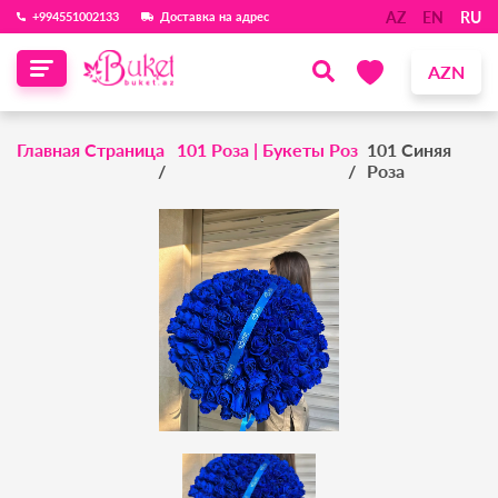
AZ
EN
RU
‪+994551002133‬
Доставка на адрес
AZN
Главная Страница
101 Роза | Букеты Роз
101 Синяя
Роза