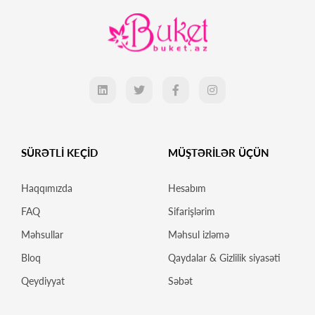
SÜRƏTLİ KEÇİD
MÜŞTƏRİLƏR ÜÇÜN
Haqqımızda
Hesabım
FAQ
Sifarişlərim
Məhsullar
Məhsul izləmə
Bloq
Qaydalar & Gizlilik siyasəti
Qeydiyyat
Səbət