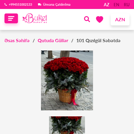
AZ
EN
RU
‪+994551002133‬
Ünvana Çatdırılma
AZN
Əsas Səhifə
Qutuda Güllər
101 Qızılgül Səbətdə