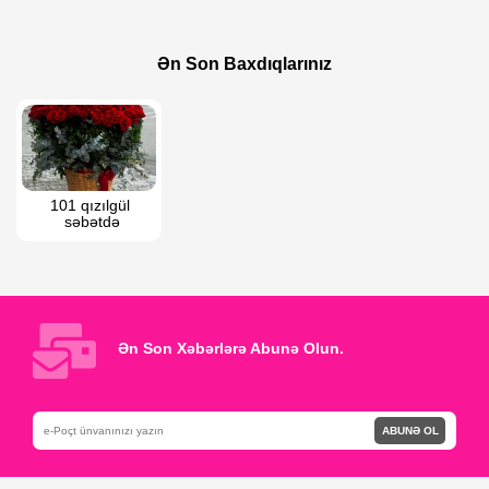
80 AZN
115 AZN
Qutuda Gerber və Qızılgül
Qızılgüllər xoşbəxtliyi qutuda
Ən Son Baxdıqlarınız
101 qızılgül 
səbətdə
Ən Son Xəbərlərə Abunə Olun.
ABUNƏ OL