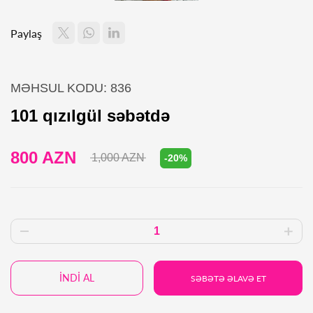
Paylaş
MƏHSUL KODU: 836
101 qızılgül səbətdə
800 AZN
1,000 AZN
-20%
İNDİ AL
SƏBƏTƏ ƏLAVƏ ET