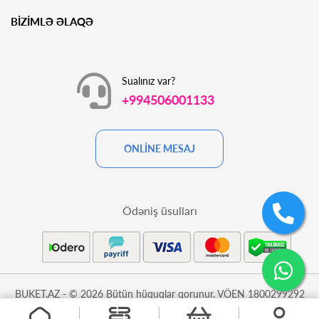
BİZİMLƏ ƏLAQƏ
Sualınız var?
+994506001133
ONLİNE MESAJ
Ödəniş üsulları
BUKET.AZ - © 2026 Bütün hüquqlar qorunur. VÖEN 1800299292