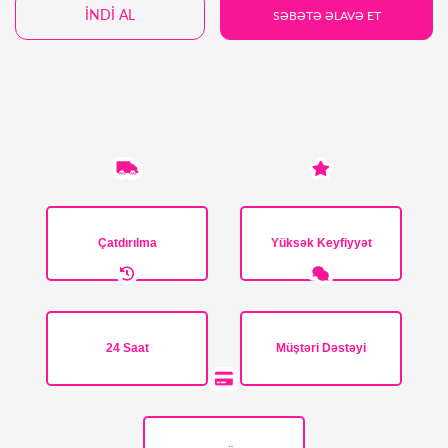
İNDİ AL
SƏBƏTƏ ƏLAVƏ ET
Çatdırılma
Yüksək Keyfiyyət
24 Saat
Müştəri Dəstəyi