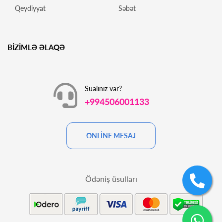
Qeydiyyat
Səbət
BİZİMLƏ ƏLAQƏ
Sualınız var?
+994506001133
ONLİNE MESAJ
Ödəniş üsulları