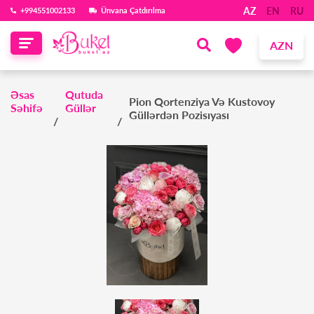
AZ
EN
RU
‪+994551002133‬
Ünvana Çatdırılma
AZN
Əsas
Qutuda
Pion Qortenziya Və Kustovoy
Səhifə
Güllər
Güllərdən Pozisıyası