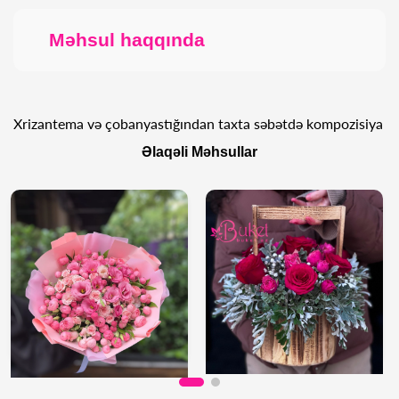
Məhsul haqqında
Xrizantema və çobanyastığından taxta səbətdə kompozisiya
Əlaqəli Məhsullar