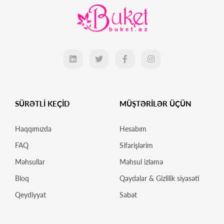
SÜRƏTLİ KEÇİD
MÜŞTƏRİLƏR ÜÇÜN
Haqqımızda
Hesabım
FAQ
Sifarişlərim
Məhsullar
Məhsul izləmə
Bloq
Qaydalar & Gizlilik siyasəti
Qeydiyyat
Səbət