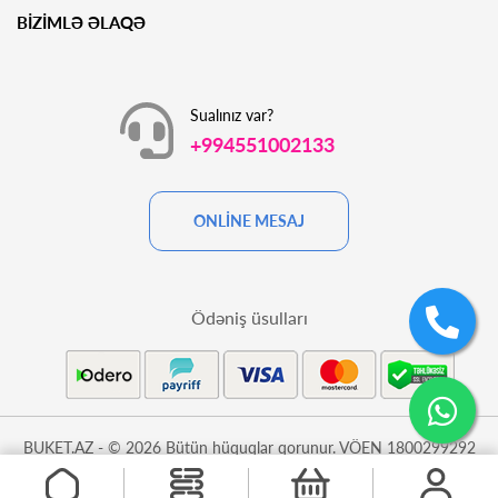
BİZİMLƏ ƏLAQƏ
Sualınız var?
+994551002133
ONLİNE MESAJ
Ödəniş üsulları
BUKET.AZ - © 2026 Bütün hüquqlar qorunur. VÖEN 1800299292