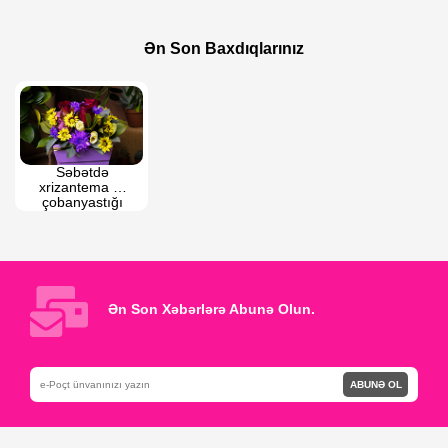
180 AZN
90 AZN
Qızılgül Buketi
Qutuda Qızılgüllər
Ən Son Baxdıqlarınız
Səbətdə 
xrizantema və 
çobanyastığı 
buketi
Ən Son Xəbərlərə Abunə Olun.
ABUNƏ OL