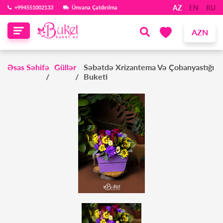
AZ
EN
RU
‪+994551002133‬
Ünvana Çatdırılma
AZN
Əsas Səhifə
Güllər
Səbətdə Xrizantema Və Çobanyastığı
Buketi