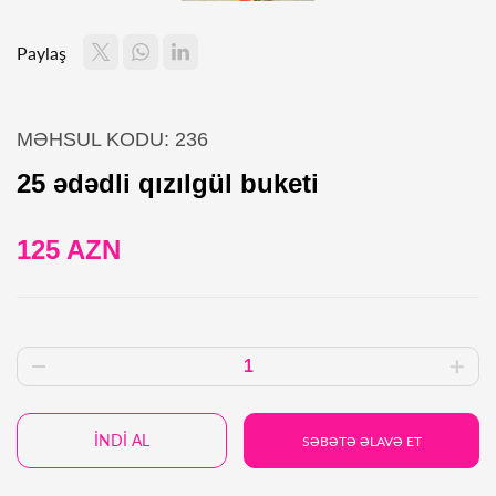
Paylaş
MƏHSUL KODU: 236
25 ədədli qızılgül buketi
125 AZN
İNDİ AL
SƏBƏTƏ ƏLAVƏ ET