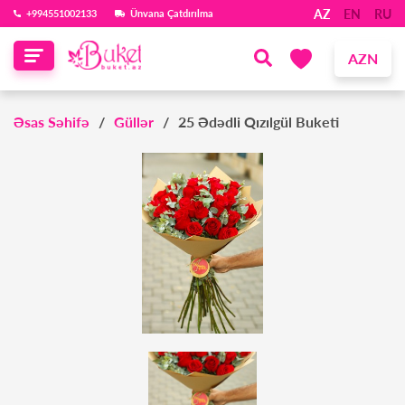
AZ
EN
RU
‪+994551002133‬
Ünvana Çatdırılma
AZN
Əsas Səhifə
Güllər
25 Ədədli Qızılgül Buketi