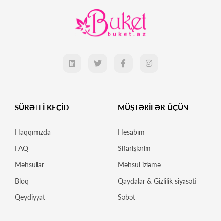
SÜRƏTLİ KEÇİD
MÜŞTƏRİLƏR ÜÇÜN
Haqqımızda
Hesabım
FAQ
Sifarişlərim
Məhsullar
Məhsul izləmə
Bloq
Qaydalar & Gizlilik siyasəti
Qeydiyyat
Səbət