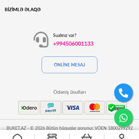
BİZİMLƏ ƏLAQƏ
Sualınız var?
+994506001133
ONLİNE MESAJ
Ödəniş üsulları
BUKET.AZ - © 2026 Bütün hüquqlar qorunur. VÖEN 1800299292