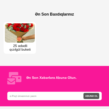
60 AZN
255 AZN
Eustoma buketi
51 Tülpan
Ən Son Baxdıqlarınız
25 ədədli 
qızılgül buketi 
Ən Son Xəbərlərə Abunə Olun.
ABUNƏ OL