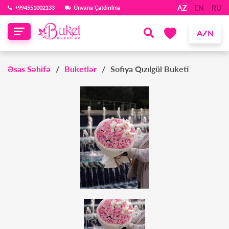
AZ
EN
RU
‪+994551002133‬
Ünvana Çatdırılma
AZN
Əsas Səhifə
Buketlər
Sofiya Qızılgül Buketi