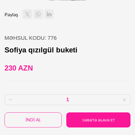
Paylaş
MƏHSUL KODU: 776
Sofiya qızılgül buketi
230 AZN
İNDİ AL
SƏBƏTƏ ƏLAVƏ ET