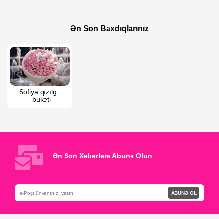
115 AZN
125 AZN
Xəyal Buketi
Qırmızı Qızılgül Masa Dekoru
Ən Son Baxdıqlarınız
Sofiya qızılgül  
buketi
Ən Son Xəbərlərə Abunə Olun.
ABUNƏ OL