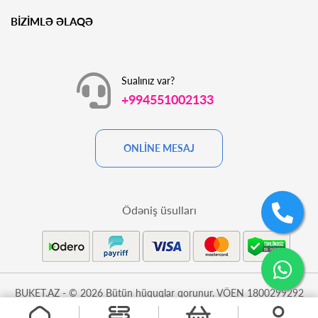
BİZİMLƏ ƏLAQƏ
Sualınız var?
+994551002133
ONLİNE MESAJ
Ödəniş üsulları
BUKET.AZ - © 2026 Bütün hüquqlar qorunur. VÖEN 1800299292