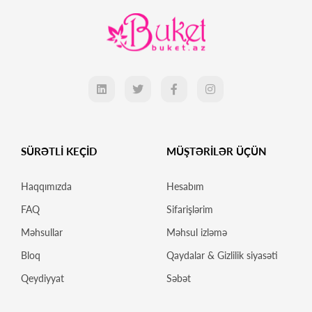
SÜRƏTLİ KEÇİD
MÜŞTƏRİLƏR ÜÇÜN
Haqqımızda
Hesabım
FAQ
Sifarişlərim
Məhsullar
Məhsul izləmə
Bloq
Qaydalar & Gizlilik siyasəti
Qeydiyyat
Səbət