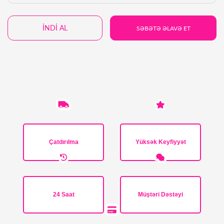
İNDİ AL
SƏBƏTƏ ƏLAVƏ ET
Çatdırılma
Yüksək Keyfiyyət
24 Saat
Müştəri Dəstəyi