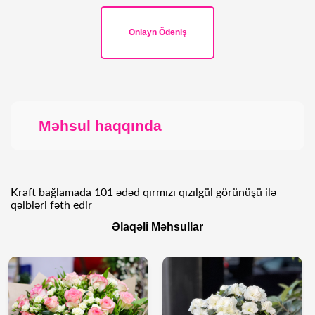
Onlayn Ödəniş
Məhsul haqqında
Kraft bağlamada 101 ədəd qırmızı qızılgül görünüşü ilə
qəlbləri fəth edir
Əlaqəli Məhsullar