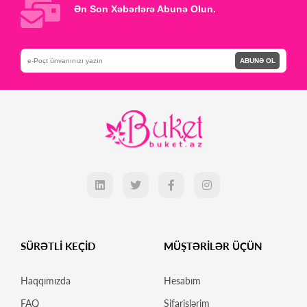
Ən Son Xəbərlərə Abunə Olun.
ABUNƏ OL
SÜRƏTLİ KEÇİD
MÜŞTƏRİLƏR ÜÇÜN
Haqqımızda
Hesabım
FAQ
Sifarişlərim