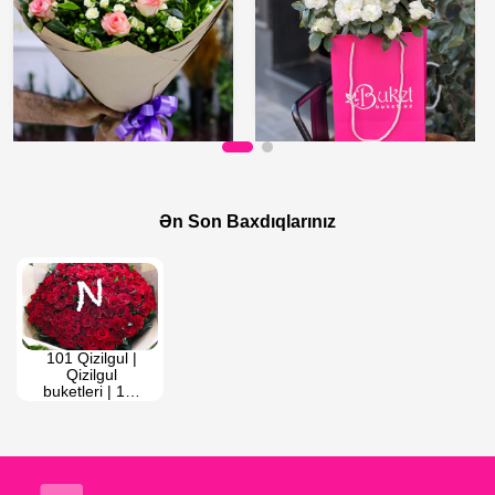
200 AZN
50 AZN
Qızılgül Harmoniyası
Çantada Ağ Azalea
Ən Son Baxdıqlarınız
101 Qizilgul | 
Qizilgul 
buketleri | 101 
roza 