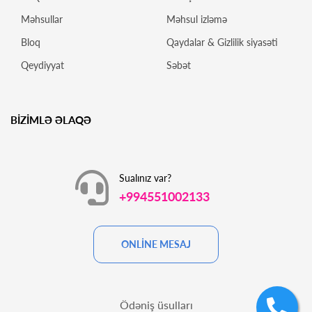
Məhsullar
Məhsul izləmə
Bloq
Qaydalar & Gizlilik siyasəti
Qeydiyyat
Səbət
BİZİMLƏ ƏLAQƏ
Sualınız var?
+994551002133
ONLİNE MESAJ
Ödəniş üsulları