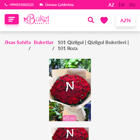
AZ
EN
RU
‪+994551002133‬
Ünvana Çatdırılma
AZN
Əsas Səhifə
Buketlər
101 Qizilgul | Qizilgul Buketleri |
101 Roza