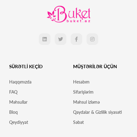
SÜRƏTLİ KEÇİD
MÜŞTƏRİLƏR ÜÇÜN
Haqqımızda
Hesabım
FAQ
Sifarişlərim
Məhsullar
Məhsul izləmə
Bloq
Qaydalar & Gizlilik siyasəti
Qeydiyyat
Səbət