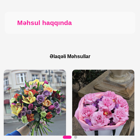
Məhsul haqqında
Əlaqəli Məhsullar