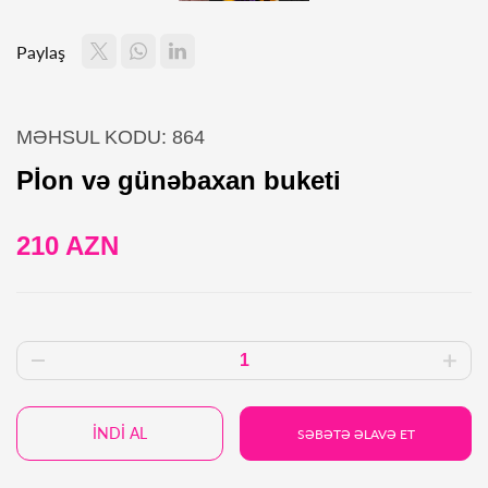
Paylaş
MƏHSUL KODU: 864
Pİon və günəbaxan buketi
210 AZN
İNDİ AL
SƏBƏTƏ ƏLAVƏ ET