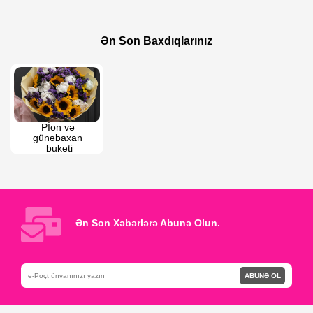
125 AZN
79 AZN
100 AZN
Rənglərin ahəngi
Ən Son Baxdıqlarınız
14 fevrala xüsusi buket
Pİon və 
günəbaxan 
buketi
Ən Son Xəbərlərə Abunə Olun.
ABUNƏ OL