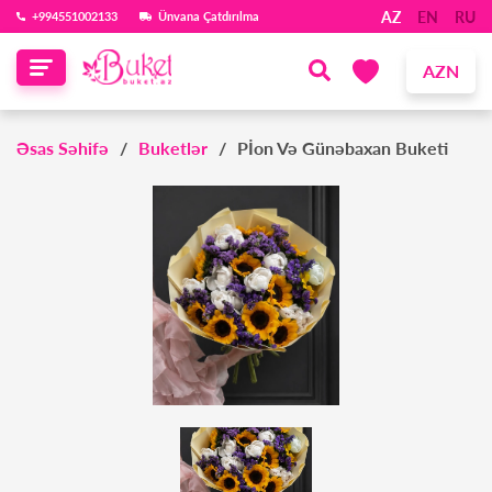
AZ
EN
RU
‪+994551002133‬
Ünvana Çatdırılma
AZN
Əsas Səhifə
Buketlər
Pİon Və Günəbaxan Buketi