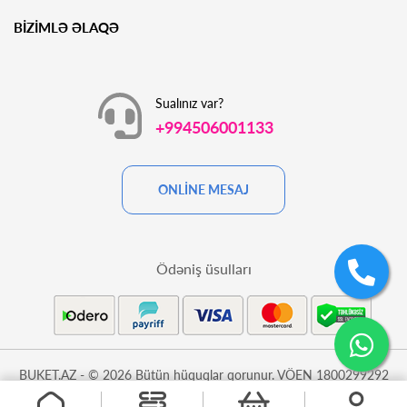
BİZİMLƏ ƏLAQƏ
Sualınız var?
+994506001133
ONLİNE MESAJ
Ödəniş üsulları
BUKET.AZ - © 2026 Bütün hüquqlar qorunur. VÖEN 1800299292