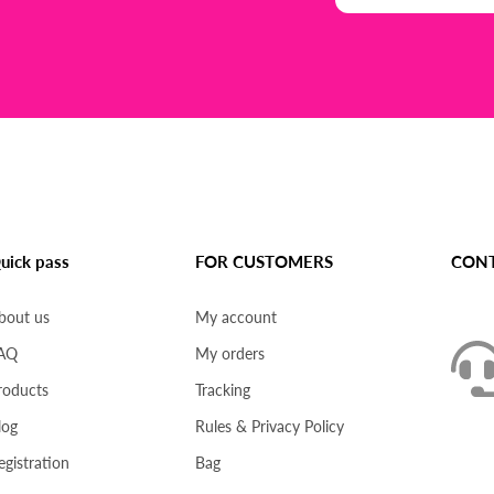
uick pass
FOR CUSTOMERS
CONT
bout us
My account
AQ
My orders
roducts
Tracking
log
Rules & Privacy Policy
egistration
Bag