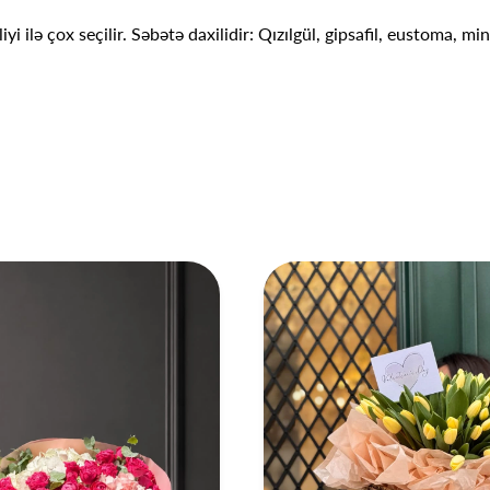
yi ilə çox seçilir. Səbətə daxilidir: Qızılgül, gipsafil, eustoma, m