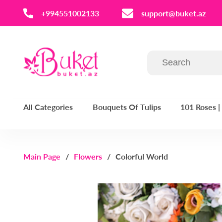
‪+994551002133‬
support@buket.az
All Categories
Bouquets Of Tulips
101 Roses 
Main Page
Flowers
Colorful World