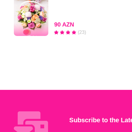
90 AZN
(23)
Subscribe to the Lat