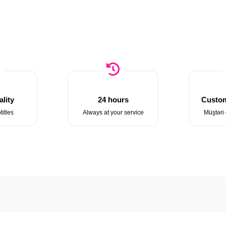
lity
24 hours
Custom
titles
Always at your service
Müştəri 