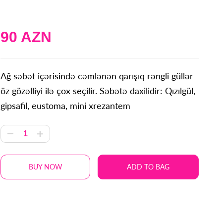
90 AZN
Ağ səbət içərisində cəmlənən qarışıq rəngli güllər
öz gözəlliyi ilə çox seçilir. Səbətə daxilidir: Qızılgül,
gipsafil, eustoma, mini xrezantem
BUY NOW
ADD TO BAG