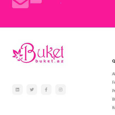
.
Q
A
F
P
B
R