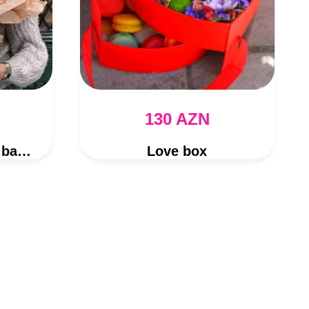
130 AZN
Yellow tulips in the basket
Love box