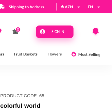
Shipping to Address
₼ AZN
EN
SIGN IN
ers
Fruit Baskets
Flowers
Most Selling
PRODUCT CODE: 65
colorful world