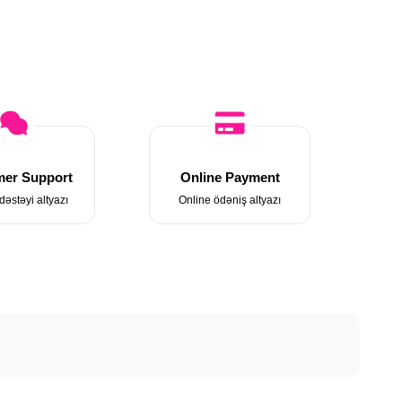
er Support
Online Payment
dəstəyi altyazı
Online ödəniş altyazı