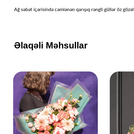
Ağ səbət içərisində cəmlənən qarışıq rəngli güllər öz gözəlli
Əlaqəli Məhsullar