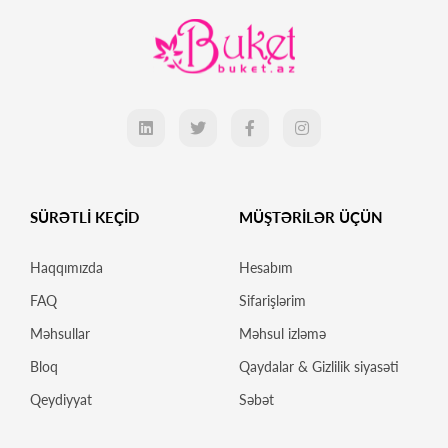
SÜRƏTLİ KEÇİD
MÜŞTƏRİLƏR ÜÇÜN
Haqqımızda
Hesabım
FAQ
Sifarişlərim
Məhsullar
Məhsul izləmə
Bloq
Qaydalar & Gizlilik siyasəti
Qeydiyyat
Səbət