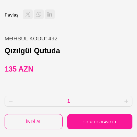
Paylaş
MƏHSUL KODU: 492
Qızılgül Qutuda
135 AZN
İNDİ AL
SƏBƏTƏ ƏLAVƏ ET