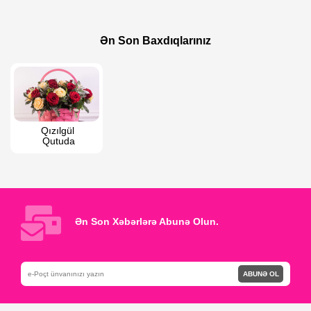
90 AZN
160 AZN
Elegant Rəngli Güllər
Yeni il qızılgül buketi
Ən Son Baxdıqlarınız
Qızılgül 
Qutuda
Ən Son Xəbərlərə Abunə Olun.
ABUNƏ OL