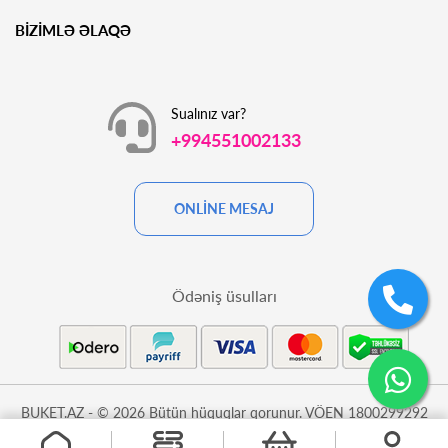
BİZİMLƏ ƏLAQƏ
Sualınız var?
+994551002133
ONLİNE MESAJ
Ödəniş üsulları
BUKET.AZ - © 2026 Bütün hüquqlar qorunur. VÖEN 1800299292