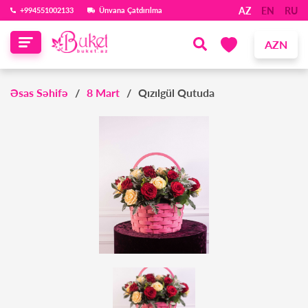
AZ
EN
RU
‪+994551002133‬
Ünvana Çatdırılma
AZN
Əsas Səhifə
8 Mart
Qızılgül Qutuda