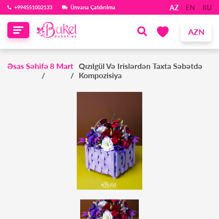
AZ
EN
RU
‪+994551002133‬
Ünvana Çatdırılma
AZN
Əsas Səhifə
8 Mart
Qızılgül Və Irislərdən Taxta Səbətdə
Kompozisiya