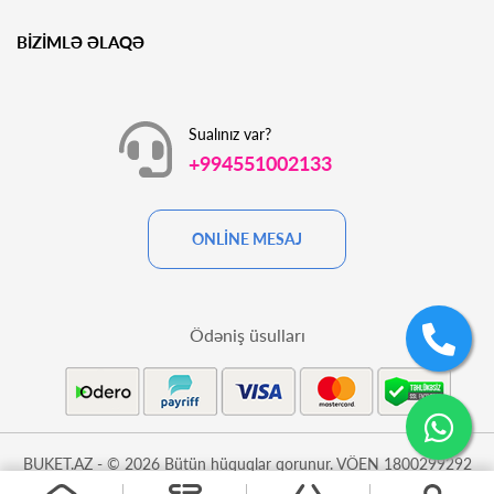
BİZİMLƏ ƏLAQƏ
Sualınız var?
+994551002133
ONLİNE MESAJ
Ödəniş üsulları
BUKET.AZ - © 2026 Bütün hüquqlar qorunur. VÖEN 1800299292