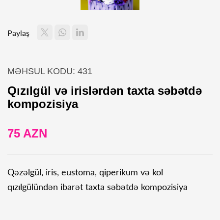
Paylaş
MƏHSUL KODU: 431
Qızılgül və irislərdən taxta səbətdə
kompozisiya
75 AZN
Qəzəlgül, iris, eustoma, qiperikum və kol
qızılgülündən ibarət taxta səbətdə kompozisiya