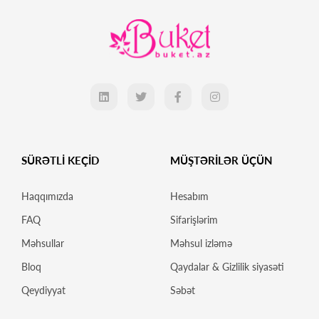
SÜRƏTLİ KEÇİD
MÜŞTƏRİLƏR ÜÇÜN
Haqqımızda
Hesabım
FAQ
Sifarişlərim
Məhsullar
Məhsul izləmə
Bloq
Qaydalar & Gizlilik siyasəti
Qeydiyyat
Səbət