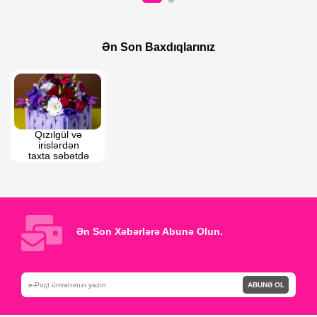
600 AZN
98 AZN
101 sofiya
Bonita
Ən Son Baxdıqlarınız
Qızılgül və 
irislərdən 
taxta səbətdə 
kompozisiya
Ən Son Xəbərlərə Abunə Olun.
ABUNƏ OL