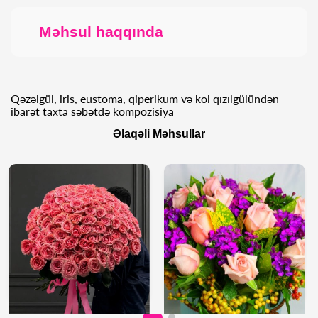
Məhsul haqqında
Qəzəlgül, iris, eustoma, qiperikum və kol qızılgülündən
ibarət taxta səbətdə kompozisiya
Əlaqəli Məhsullar