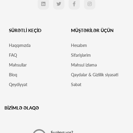
SÜRƏTLİ KEÇİD
MÜŞTƏRİLƏR ÜÇÜN
Haqqımızda
Hesabım
FAQ
Sifarişlərim
Məhsullar
Məhsul izləmə
Bloq
Qaydalar & Gizlilik siyasəti
Qeydiyyat
Səbət
BİZİMLƏ ƏLAQƏ
Sualınız var?