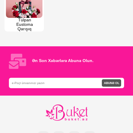
Tülpan 
Eustoma 
Qarışıq 
Qızılgüllər
Ən Son Xəbərlərə Abunə Olun.
ABUNƏ OL