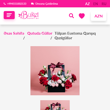
AZ
EN
RU
‪+994551002133‬
Ünvana Çatdırılma
AZN
Əsas Səhifə
Qutuda Güllər
Tülpan Eustoma Qarışıq
Qızılgüllər