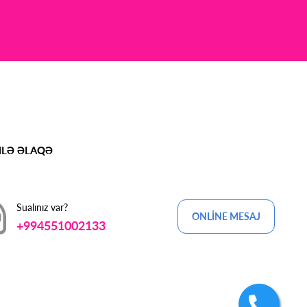
MLƏ ƏLAQƏ
Sualınız var?
ONLİNE MESAJ
+994551002133