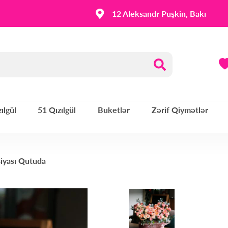
12 Aleksandr Puşkin, Bakı
ılgül
51 Qızılgül
Buketlər
Zərif Qiymətlər
siyası Qutuda