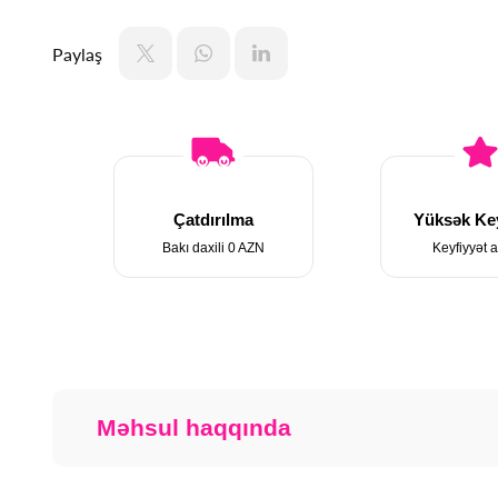
Paylaş
Çatdırılma
Yüksək Key
Bakı daxili 0 AZN
Keyfiyyət a
Məhsul haqqında