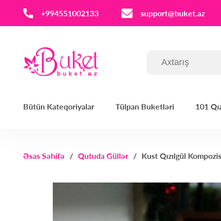
‪+994551002133‬
support@buket.az
Bütün Kateqoriyalar
Tülpan Buketləri
101 Qız
Əsas Səhifə
Qutuda Güllər
Kust Qızılgül Kompozi