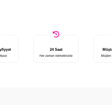
fiyyət
24 Saat
Müştə
ltyazı
Hər zaman xidmətinizdə
Müştəri 