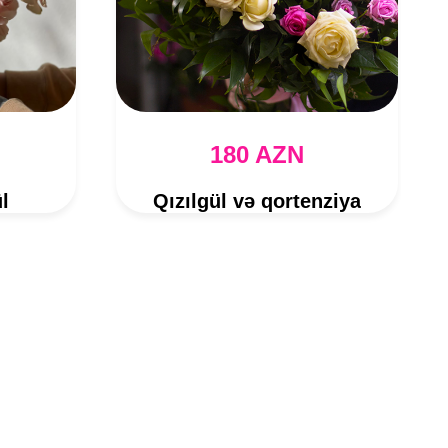
180 AZN
l
Qızılgül və qortenziya