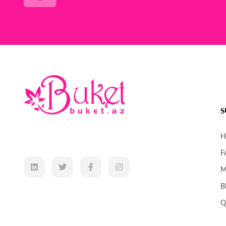
S
H
F
M
B
Q