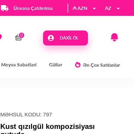
Ünvana Çatdırılma
₼ AZN
AZ
DAXIL OL
Meyvə Səbətləri
Güllər
Ən Çox Satılanlar
MƏHSUL KODU: 797
Kust qızılgül kompozisiyası