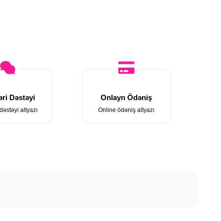
ri Dəstəyi
Onlayn Ödəniş
dəstəyi altyazı
Online ödəniş altyazı