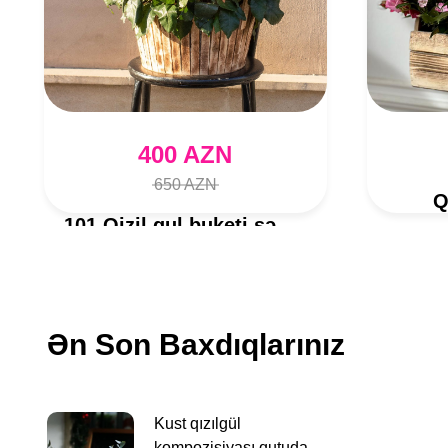
400 AZN
650 AZN
Q
101 Qizil gul buketi səbətdə
Ən Son Baxdıqlarınız
Kust qızılgül
kompozisiyası qutuda