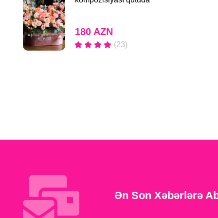
180 AZN
(23)
Ən Son Xəbərlərə A