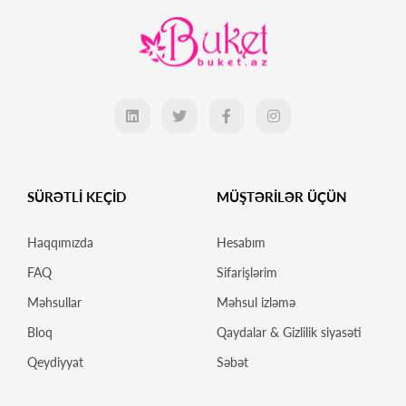
SÜRƏTLİ KEÇİD
MÜŞTƏRİLƏR ÜÇÜN
Haqqımızda
Hesabım
FAQ
Sifarişlərim
Məhsullar
Məhsul izləmə
Bloq
Qaydalar & Gizlilik siyasəti
Qeydiyyat
Səbət