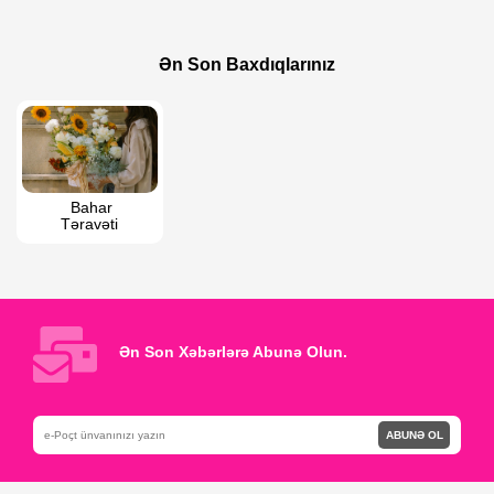
150 AZN
250 AZN
Rəngarəng Buket 2
Ürək formasında qızılgüllər
Ən Son Baxdıqlarınız
Bahar 
Təravəti  
Ən Son Xəbərlərə Abunə Olun.
ABUNƏ OL