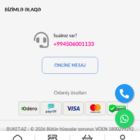
BİZİMLƏ ƏLAQƏ
Sualınız var?
+994506001133
ONLİNE MESAJ
Ödəniş üsulları
BUKET.AZ - © 2026 Bütün hüquqlar qorunur. VÖEN 1800299292