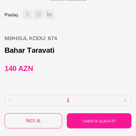
Paylaş
MƏHSUL KODU: 674
Bahar Təravəti
140 AZN
İNDİ AL
SƏBƏTƏ ƏLAVƏ ET