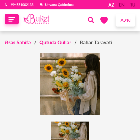
AZ
EN
RU
‪+994551002133‬
Ünvana Çatdırılma
AZN
Əsas Səhifə
Qutuda Güllər
Bahar Təravəti