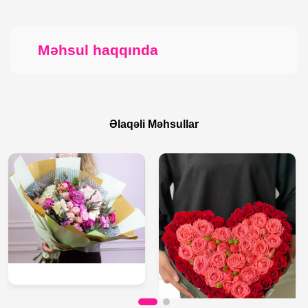
Məhsul haqqında
Əlaqəli Məhsullar