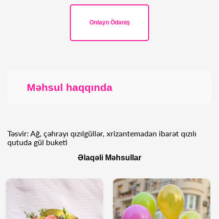
Onlayn Ödəniş
Məhsul haqqında
Təsvir: Ağ, çəhrayı qızılgüllər, xrizantemadan ibarət qızılı
qutuda gül buketi
Əlaqəli Məhsullar