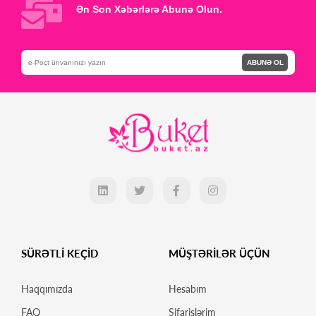
Ən Son Xəbərlərə Abunə Olun.
ABUNƏ OL
SÜRƏTLİ KEÇİD
MÜŞTƏRİLƏR ÜÇÜN
Haqqımızda
Hesabım
FAQ
Sifarişlərim