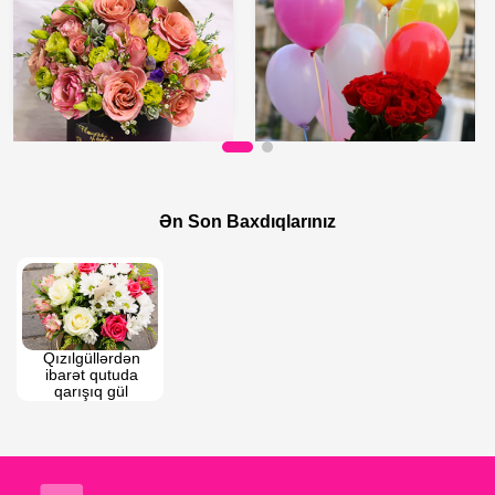
100 AZN
125 AZN
Qara Qutuda Qarışıq Qızılgüllər
Rəngli şarlar və qızılgül buketi
Ən Son Baxdıqlarınız
Qızılgüllərdən 
ibarət qutuda 
qarışıq gül 
buketi