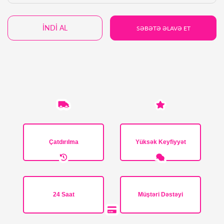
İNDİ AL
SƏBƏTƏ ƏLAVƏ ET
Çatdırılma
Yüksək Keyfiyyət
24 Saat
Müştəri Dəstəyi