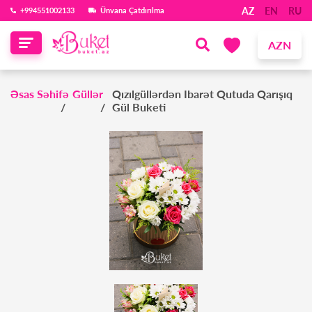
AZ
EN
RU
‪+994551002133‬
Ünvana Çatdırılma
AZN
Əsas Səhifə
Güllər
Qızılgüllərdən Ibarət Qutuda Qarışıq
Gül Buketi