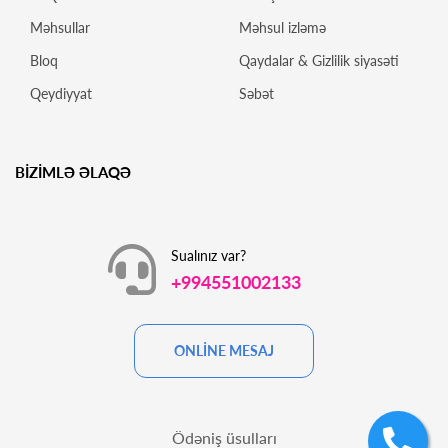
Məhsullar
Məhsul izləmə
Bloq
Qaydalar & Gizlilik siyasəti
Qeydiyyat
Səbət
BİZİMLƏ ƏLAQƏ
Sualınız var?
+994551002133
ONLİNE MESAJ
Ödəniş üsulları