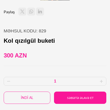
Paylaş
MƏHSUL KODU: 829
Kol qızılgül buketi
300 AZN
İNDİ AL
SƏBƏTƏ ƏLAVƏ ET