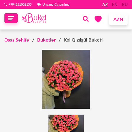
AZ
EN
RU
‪+994551002133‬
Ünvana Çatdırılma
AZN
Əsas Səhifə
Buketlər
Kol Qızılgül Buketi