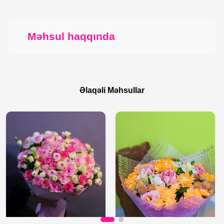
Məhsul haqqında
Əlaqəli Məhsullar