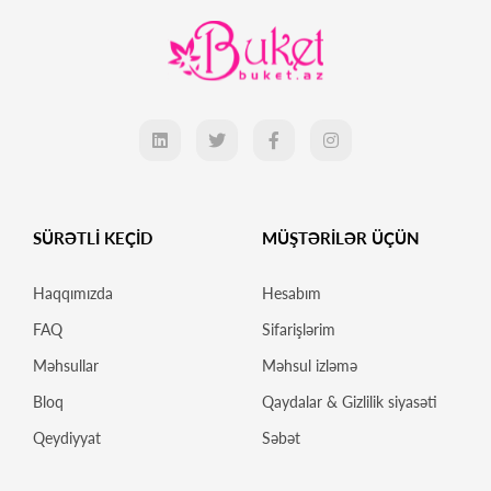
SÜRƏTLİ KEÇİD
MÜŞTƏRİLƏR ÜÇÜN
Haqqımızda
Hesabım
FAQ
Sifarişlərim
Məhsullar
Məhsul izləmə
Bloq
Qaydalar & Gizlilik siyasəti
Qeydiyyat
Səbət