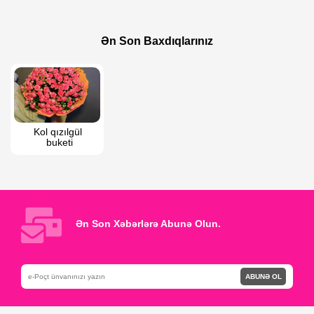
300 AZN
65 AZN
Kust qızılgül buketi
Kol çobanyastığı kompozisiyası
Ən Son Baxdıqlarınız
Kol qızılgül 
buketi
Ən Son Xəbərlərə Abunə Olun.
ABUNƏ OL