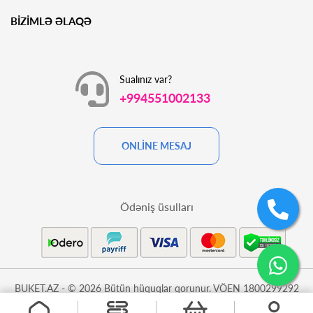
BİZİMLƏ ƏLAQƏ
Sualınız var?
+994551002133
ONLİNE MESAJ
Ödəniş üsulları
BUKET.AZ - © 2026 Bütün hüquqlar qorunur. VÖEN 1800299292