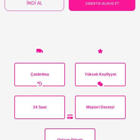
İNDİ AL
SƏBƏTƏ ƏLAVƏ ET
Çatdırılma
Yüksək Keyfiyyət
24 Saat
Müştəri Dəstəyi