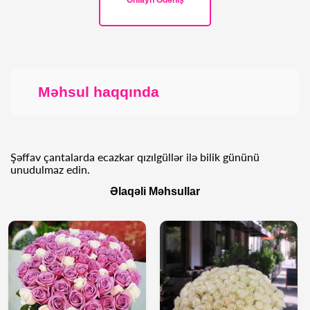
Onlayn Ödəniş
Məhsul haqqında
Şəffav çantalarda ecazkar qızılgüllər ilə bilik gününü
unudulmaz edin.
Əlaqəli Məhsullar