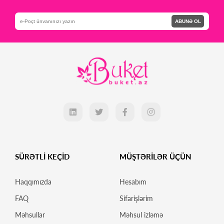
ABUNƏ OL
SÜRƏTLİ KEÇİD
MÜŞTƏRİLƏR ÜÇÜN
Haqqımızda
Hesabım
FAQ
Sifarişlərim
Məhsullar
Məhsul izləmə