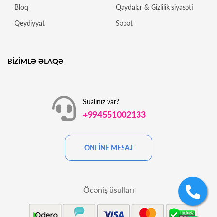
Bloq
Qaydalar & Gizlilik siyasəti
Qeydiyyat
Səbət
BİZİMLƏ ƏLAQƏ
Sualınız var?
+994551002133
ONLİNE MESAJ
Ödəniş üsulları