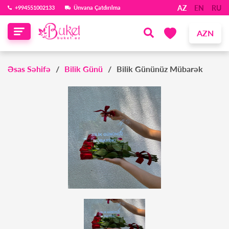
AZ
EN
RU
‪+994551002133‬
Ünvana Çatdırılma
AZN
Əsas Səhifə
Bilik Günü
Bilik Gününüz Mübarək