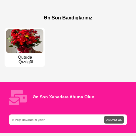
200 AZN
70 AZN
80 AZN
Şirin Səbət
Ən Son Baxdıqlarınız
Yay küləyi
Qutuda 
Qızılgül
Ən Son Xəbərlərə Abunə Olun.
ABUNƏ OL