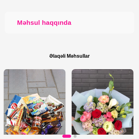
Məhsul haqqında
Əlaqəli Məhsullar