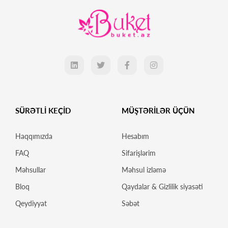
SÜRƏTLİ KEÇİD
MÜŞTƏRİLƏR ÜÇÜN
Haqqımızda
Hesabım
FAQ
Sifarişlərim
Məhsullar
Məhsul izləmə
Bloq
Qaydalar & Gizlilik siyasəti
Qeydiyyat
Səbət