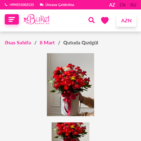
AZ
EN
RU
‪+994551002133‬
Ünvana Çatdırılma
AZN
Əsas Səhifə
8 Mart
Qutuda Qızılgül