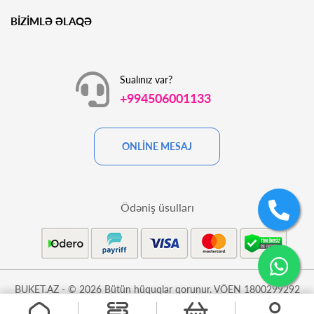
BİZİMLƏ ƏLAQƏ
Sualınız var?
+994506001133
ONLİNE MESAJ
Ödəniş üsulları
BUKET.AZ - © 2026 Bütün hüquqlar qorunur. VÖEN 1800299292