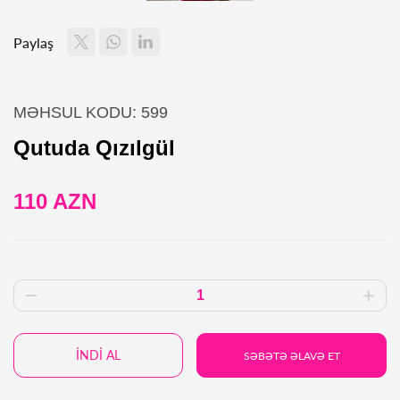
Paylaş
MƏHSUL KODU: 599
Qutuda Qızılgül
110 AZN
İNDİ AL
SƏBƏTƏ ƏLAVƏ ET